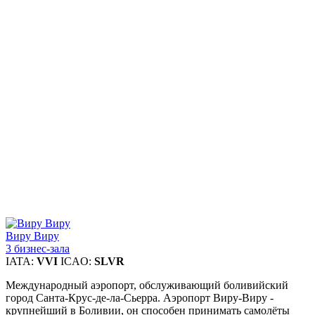
Виру Виру
3 бизнес-зала
IATA:
VVI
ICAO:
SLVR
Международный аэропорт, обслуживающий боливийский
город Санта-Крус-де-ла-Сьерра. Аэропорт Виру-Виру -
крупнейший в Боливии, он способен принимать самолёты