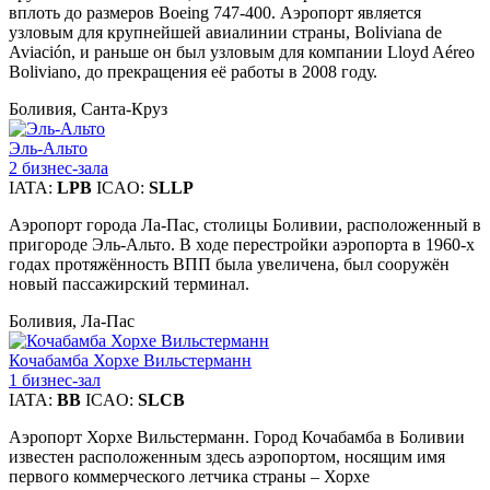
вплоть до размеров Boeing 747-400. Аэропорт является
узловым для крупнейшей авиалинии страны, Boliviana de
Aviación, и раньше он был узловым для компании Lloyd Aéreo
Boliviano, до прекращения её работы в 2008 году.
Боливия, Санта-Круз
Эль-Альто
2 бизнес-зала
IATA:
LPB
ICAO:
SLLP
Аэропорт города Ла-Пас, столицы Боливии, расположенный в
пригороде Эль-Альто. В ходе перестройки аэропорта в 1960-х
годах протяжённость ВПП была увеличена, был сооружён
новый пассажирский терминал.
Боливия, Ла-Пас
Кочабамба Хорхе Вильстерманн
1 бизнес-зал
IATA:
BB
ICAO:
SLCB
Аэропорт Хорхе Вильстерманн. Город Кочабамба в Боливии
известен расположенным здесь аэропортом, носящим имя
первого коммерческого летчика страны – Хорхе