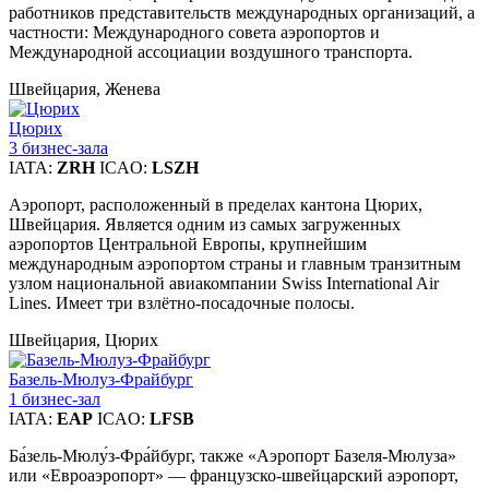
работников представительств международных организаций, а
частности: Международного совета аэропортов и
Международной ассоциации воздушного транспорта.
Швейцария, Женева
Цюрих
3 бизнес-зала
IATA:
ZRH
ICAO:
LSZH
Аэропорт, расположенный в пределах кантона Цюрих,
Швейцария. Является одним из самых загруженных
аэропортов Центральной Европы, крупнейшим
международным аэропортом страны и главным транзитным
узлом национальной авиакомпании Swiss International Air
Lines. Имеет три взлётно-посадочные полосы.
Швейцария, Цюрих
Базель-Мюлуз-Фрайбург
1 бизнес-зал
IATA:
EAP
ICAO:
LFSB
Ба́зель-Мюлу́з-Фра́йбург, также «Аэропорт Базеля-Мюлуза»
или «Евроаэропорт» — французско-швейцарский аэропорт,