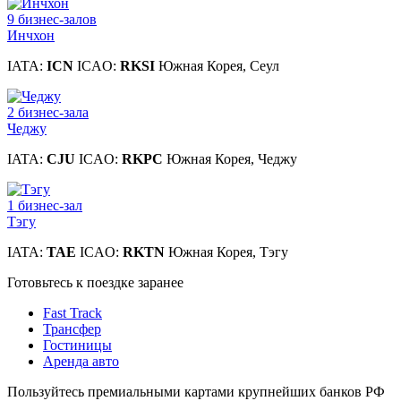
9 бизнес-залов
Инчхон
IATA:
ICN
ICAO:
RKSI
Южная Корея, Сеул
2 бизнес-зала
Чеджу
IATA:
CJU
ICAO:
RKPC
Южная Корея, Чеджу
1 бизнес-зал
Тэгу
IATA:
TAE
ICAO:
RKTN
Южная Корея, Тэгу
Готовьтесь к поездке заранее
Fast Track
Трансфер
Гостиницы
Аренда авто
Пользуйтесь премиальными картами крупнейших банков РФ