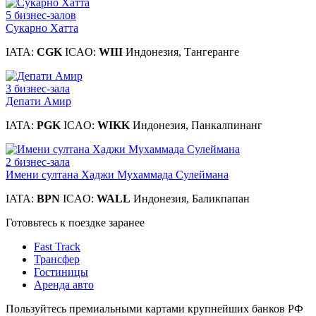
5 бизнес-залов
Сукарно Хатта
IATA:
CGK
ICAO:
WIII
Индонезия, Тангеранге
3 бизнес-зала
Депати Амир
IATA:
PGK
ICAO:
WIKK
Индонезия, Панкалпинанг
2 бизнес-зала
Имени султана Хаджи Мухаммада Сулеймана
IATA:
BPN
ICAO:
WALL
Индонезия, Баликпапан
Готовьтесь к поездке заранее
Fast Track
Трансфер
Гостиницы
Аренда авто
Пользуйтесь премиальными картами крупнейших банков РФ