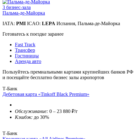
3 бизнес-зала
Пальма-де-Майорка
IATA:
PMI
ICAO:
LEPA
Испания, Пальма-де-Майорка
Готовьтесь к поездке заранее
Fast Track
Трансфер
Гостиницы
Аренда авто
Пользуйтесь премиальными картами крупнейших банков РФ
и посещайте бесплатно бизнес залы аэропортов
Т-Банк
Дебетовая карта «Tinkoff Black Premium»
Обслуживание:
0 – 23 880 ₽/г
Кэшбэк:
до 30%
Т-Банк
Кредитная карта «All Airlines Premium»