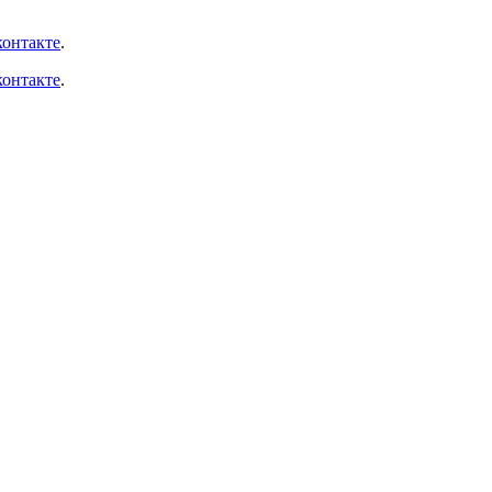
онтакте
.
онтакте
.