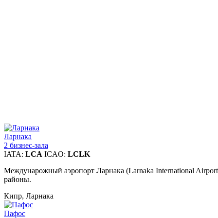
Ларнака
2 бизнес-зала
IATA:
LCA
ICAO:
LCLK
Междунарожный аэропорт Ларнака (Larnaka International Airpo
районы.
Кипр, Ларнака
Пафос