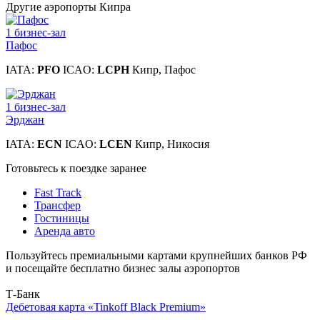
Другие аэропорты Кипра
1 бизнес-зал
Пафос
IATA:
PFO
ICAO:
LCPH
Кипр, Пафос
1 бизнес-зал
Эрджан
IATA:
ECN
ICAO:
LCEN
Кипр, Никосия
Готовьтесь к поездке заранее
Fast Track
Трансфер
Гостиницы
Аренда авто
Пользуйтесь премиальными картами крупнейших банков РФ
и посещайте бесплатно бизнес залы аэропортов
Т-Банк
Дебетовая карта «Tinkoff Black Premium»