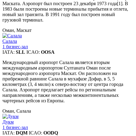
Маската. Аэропорт был построен 23 декабря 1973 года[1]. В
1983 были построены новые терминалы прибытия и отлета,
новый зал транзита. В 1991 году был построен новый
грузовой терминал.
Оман, Маскат
Салала
1 бизнес-зал
IATA:
SLL
ICAO:
OOSA
Международный аэропорт Салала является вторым
международным аэропортом Султаната Оман после
международного аэропорта Маскат. Он расположен на
прибрежной равнине Салала в мухафазе Дофар, в 5, 5
километрах (3, 4 мили) к северо-востоку от центра города
Салала. Аэропорт предлагает рейсы по региональным
направлениям, а также несколько межконтинентальных
чартерных рейсов из Европы.
Оман, Салала
Дукм
1 бизнес-зал
IATA:
DQM
ICAO:
OODQ