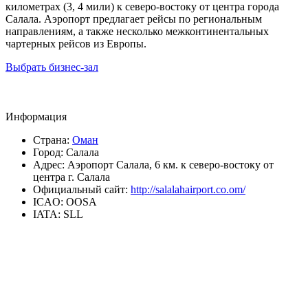
километрах (3, 4 мили) к северо-востоку от центра города
Салала. Аэропорт предлагает рейсы по региональным
направлениям, а также несколько межконтинентальных
чартерных рейсов из Европы.
Выбрать бизнес-зал
Информация
Страна:
Оман
Город:
Салала
Адрес:
Аэропорт Салала, 6 км. к северо-востоку от
центра г. Салала
Официальный сайт:
http://salalahairport.co.om/
ICAO:
OOSA
IATA:
SLL