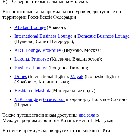
В) – Северный терминальный комплекс).
Вот некоторые залы премиального уровня, доступные на
территории Российской Федерации:
Abakan Lounge
(Абакан);
International Business Lounge
и
Domestic Business Lounge
(Пулково, Санкт-Петербург);
ART Lounge
,
Prokofiev
(Внуково, Москва);
Laguna
,
Primorye
(Кневичи, Владивосток);
Business Lounge
(Рощино, Тюмень);
Dunes
(International flights),
Mayak
(Domestic flights)
(Храброво, Калининград);
Beshtau
и
Mashuk
(Минеральные воды);
VIP Lounge
и
бизнес-зал
в аэропорту Большое Савино
(Пермь).
Также путешественникам доступны
два зала
в
Международном аэропорту Казань имени Г. М. Тукая.
В списке премиум-залов других стран можно найти