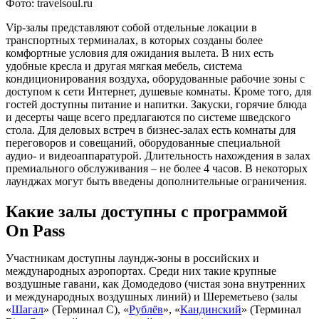
Фото: travelsoul.ru
Vip-залы представляют собой отдельные локации в
транспортных терминалах, в которых созданы более
комфортные условия для ожидания вылета. В них есть
удобные кресла и другая мягкая мебель, система
кондиционирования воздуха, оборудованные рабочие зоны с
доступом к сети Интернет, душевые комнаты. Кроме того, для
гостей доступны питание и напитки. Закуски, горячие блюда
и десерты чаще всего предлагаются по системе шведского
стола. Для деловых встреч в бизнес-залах есть комнаты для
переговоров и совещаний, оборудованные специальной
аудио- и видеоаппаратурой. Длительность нахождения в залах
премиального обслуживания – не более 4 часов. В некоторых
лаунджах могут быть введены дополнительные ограничения.
Какие залы доступны с программой
On Pass
Участникам доступны лаундж-зоны в российских и
международных аэропортах. Среди них такие крупные
воздушные гавани, как Домодедово (чистая зона внутренних
и международных воздушных линий) и Шереметьево (залы
«
Шагал
» (Терминал С), «
Рублёв
», «
Кандинский
» (Терминал