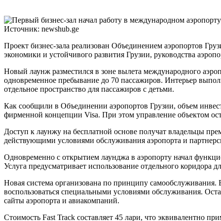
Источник: newshub.ge
Проект бизнес-зала реализован Объединением аэропортов Гру
экономики и устойчивого развития Грузии, руководства аэропо
Новый лаунж разместился в зоне вылета международного аэроп
одновременное пребывание до 70 пассажиров. Интерьер выпол
отдельное пространство для пассажиров с детьми.
Как сообщили в Объединении аэропортов Грузии, объем инвест
фирменной концепции Visa. При этом управление объектом ост
Доступ к лаунжу на бесплатной основе получат владельцы прем
действующими условиями обслуживания аэропорта и партнерс
Одновременно с открытием лаунджа в аэропорту начал функцио
Услуга предусматривает использование отдельного коридора д
Новая система организована по принципу самообслуживания. В
воспользоваться специальными условиями обслуживания. Остал
сайты аэропорта и авиакомпаний.
Стоимость Fast Track составляет 45 лари, что эквивалентно пр