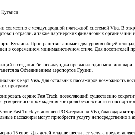
зии совместно с международной платежной системой Visa. В отк
ртовой отрасли, а также партнерских финансовых организаций и
орта Кутаиси. Пространство занимает два уровня общей площад
нен в современном минималистичном стиле. Для посетителей пр
иций в создание бизнес-лаунджа превысил один миллион лари. В
анется за Объединением аэропортов Грузии.
иальных карт Visa. Для остальных пассажиров возможность воспо
ких программ.
нировать сервис Fast Track, позволяющий существенно сократи
ля ускоренного прохождения контроля безопасности и паспортно
 зоне Fast Track установлен POS-терминал Visa, благодаря кот
ьные пассажиры могут приобрести услугу непосредственно в аэ
имерно 15 евро. Для детей младше шести лет услуга предоставляет