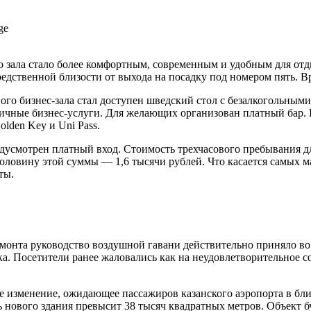
 зала стало более комфортным, современным и удобным для отд
едственной близости от выхода на посадку под номером пять. В
ого бизнес-зала стал доступен шведский стол с безалкогольным
личные бизнес-услуги. Для желающих организован платный бар. 
olden Key и Uni Pass.
усмотрен платный вход. Стоимость трехчасового пребывания для
а половину этой суммы — 1,6 тысячи рублей. Что касается самых 
ты.
ремонта руководство воздушной гавани действительно приняло 
ика. Посетители ранее жаловались как на неудовлетворительное 
ое изменение, ожидающее пассажиров казанского аэропорта в б
 нового здания превысит 38 тысяч квадратных метров. Объект б