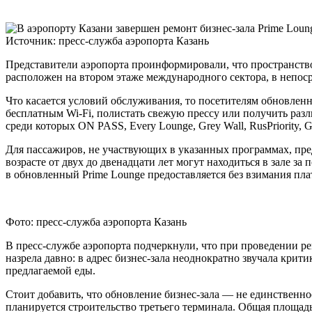
Источник: пресс-служба аэропорта Казань
Представители аэропорта проинформировали, что пространство
расположен на втором этаже международного сектора, в непоср
Что касается условий обслуживания, то посетителям обновленн
бесплатным Wi-Fi, полистать свежую прессу или получить раз
среди которых ON PASS, Every Lounge, Grey Wall, RusPriority, G
Для пассажиров, не участвующих в указанных программах, пред
возрасте от двух до двенадцати лет могут находиться в зале з
в обновленный Prime Lounge предоставляется без взимания пла
Фото: пресс-служба аэропорта Казань
В пресс-службе аэропорта подчеркнули, что при проведении 
назрела давно: в адрес бизнес-зала неоднократно звучала крит
предлагаемой еды.
Стоит добавить, что обновление бизнес-зала — не единственн
планируется строительство третьего терминала. Общая площадь