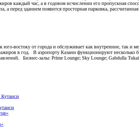
иров каждый час, а в годовом исчислении его пропускная способ
а, а перед зданием появится просторная парковка, рассчитанная
 юго-востоку от города и обслуживает как внутренние, так и 
ассажиров в год. В аэропорту Казани функционируют несколько 
лений. Бизнес-залы: Prime Lounge; Sky Lounge; Gabdulla Tukai 
утаиси
в»