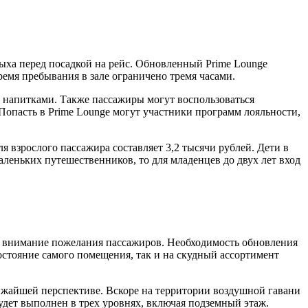
ыха перед посадкой на рейс. Обновленный Prime Lounge
ремя пребывания в зале ограничено тремя часами.
и напитками. Также пассажиры могут воспользоваться
Попасть в Prime Lounge могут участники программ лояльности,
 взрослого пассажира составляет 3,2 тысячи рублей. Дети в
маленьких путешественников, то для младенцев до двух лет вход
во внимание пожелания пассажиров. Необходимость обновления
состояние самого помещения, так и на скудный ассортимент
лижайшей перспективе. Вскоре на территории воздушной гавани
удет выполнен в трех уровнях, включая подземный этаж.