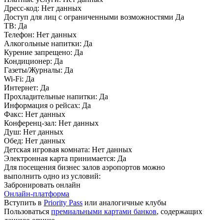
Дресс-код:
Нет данных
Доступ для лиц с ограниченными возможностями
Да
ТВ:
Да
Телефон:
Нет данных
Алкогольные напитки:
Да
Курение запрещено:
Да
Кондиционер:
Да
Газеты/Журналы:
Да
Wi-Fi:
Да
Интернет:
Да
Прохладительные напитки:
Да
Информация о рейсах:
Да
Факс:
Нет данных
Конференц-зал:
Нет данных
Душ:
Нет данных
Обед:
Нет данных
Детская игровая комната:
Нет данных
Электронная карта принимается:
Да
Для посещения бизнес залов аэропортов можно
выполнить одно из условий:
Забронировать онлайн
Онлайн-платформа
Вступить в
Priority Pass
или аналогичные клубы
Пользоваться
премиальными картами банков
, содержащих