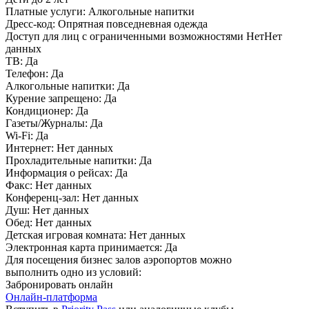
Платные услуги:
Алкогольные напитки
Дресс-код:
Опрятная повседневная одежда
Доступ для лиц с ограниченными возможностями
НетНет
данных
ТВ:
Да
Телефон:
Да
Алкогольные напитки:
Да
Курение запрещено:
Да
Кондиционер:
Да
Газеты/Журналы:
Да
Wi-Fi:
Да
Интернет:
Нет данных
Прохладительные напитки:
Да
Информация о рейсах:
Да
Факс:
Нет данных
Конференц-зал:
Нет данных
Душ:
Нет данных
Обед:
Нет данных
Детская игровая комната:
Нет данных
Электронная карта принимается:
Да
Для посещения бизнес залов аэропортов можно
выполнить одно из условий:
Забронировать онлайн
Онлайн-платформа