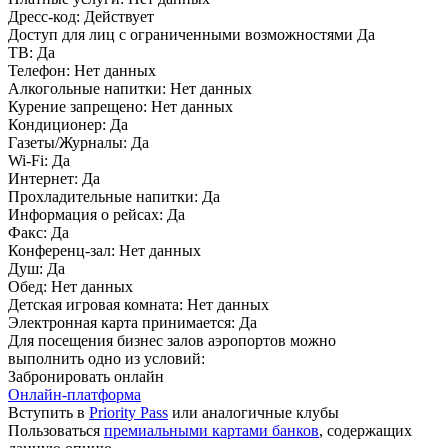
Дресс-код:
Действует
Доступ для лиц с ограниченными возможностями
Да
ТВ:
Да
Телефон:
Нет данных
Алкогольные напитки:
Нет данных
Курение запрещено:
Нет данных
Кондиционер:
Да
Газеты/Журналы:
Да
Wi-Fi:
Да
Интернет:
Да
Прохладительные напитки:
Да
Информация о рейсах:
Да
Факс:
Да
Конференц-зал:
Нет данных
Душ:
Да
Обед:
Нет данных
Детская игровая комната:
Нет данных
Электронная карта принимается:
Да
Для посещения бизнес залов аэропортов можно
выполнить одно из условий:
Забронировать онлайн
Онлайн-платформа
Вступить в
Priority Pass
или аналогичные клубы
Пользоваться
премиальными картами банков
, содержащих