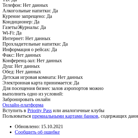
Телефон:
Нет данных
Алкогольные напитки:
Да
Курение запрещено:
Да
Кондиционер:
Да
Газеты/Журналы:
Да
Wi-Fi:
Да
Интернет:
Нет данных
Прохладительные напитки:
Да
Информация о рейсах:
Да
Факс:
Нет данных
Конференц-зал:
Нет данных
Душ:
Нет данных
Обед:
Нет данных
Детская игровая комната:
Нет данных
Электронная карта принимается:
Да
Для посещения бизнес залов аэропортов можно
выполнить одно из условий:
Забронировать онлайн
Онлайн-платформа
Вступить в
Priority Pass
или аналогичные клубы
Пользоваться
премиальными картами банков
, содержащих дан
Обновлено: 15.10.2021
Сообщить об ошибке