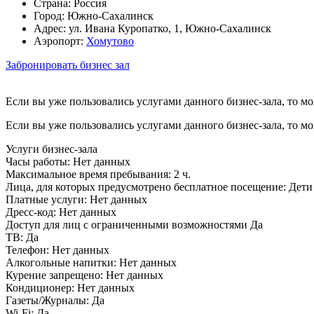
Страна:
Россия
Город:
Южно-Сахалинск
Адрес:
ул. Ивана Куропатко, 1, Южно-Сахалинск
Аэропорт:
Хомутово
Забронировать бизнес зал
Если вы уже пользовались услугами данного бизнес-зала, то м
Если вы уже пользовались услугами данного бизнес-зала, то м
Услуги бизнес-зала
Часы работы:
Нет данных
Максимальное время пребывания:
2 ч.
Лица, для которых предусмотрено бесплатное посещение:
Дети 
Платные услуги:
Нет данных
Дресс-код:
Нет данных
Доступ для лиц с ограниченными возможностями
Да
ТВ:
Да
Телефон:
Нет данных
Алкогольные напитки:
Нет данных
Курение запрещено:
Нет данных
Кондиционер:
Нет данных
Газеты/Журналы:
Да
Wi-Fi:
Да