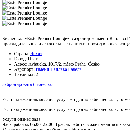
Бизнес-зал «Erste Premier Lounge» в аэропорту имени Вацлава 
прохладительные и алкогольные напитки, проход в конференц-
Страна:
Чехия
Город:
Прага
Адрес:
Aviatická, 1017/2, město Praha, Česko
Аэропорт:
Имени Вацлава Гавела
Терминал:
2
Забронировать бизнес зал
Если вы уже пользовались услугами данного бизнес-зала, то м
Если вы уже пользовались услугами данного бизнес-зала, то м
Услуги бизнес-зала
Часы работы:
06:00–22:00. График работы может меняться в зав
Максимальное время пребывания:
Нет данных