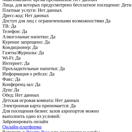
Лица, для которых предусмотрено бесплатное посещение:
Дети 
Платные услуги:
Нет данных
Дресс-код:
Нет данных
Доступ для лиц с ограниченными возможностями
Да
ТВ:
Да
Телефон:
Да
Алкогольные напитки:
Да
Курение запрещено:
Да
Кондиционер:
Да
Газеты/Журналы:
Да
Wi-Fi:
Да
Интернет:
Да
Прохладительные напитки:
Да
Информация о рейсах:
Да
Факс:
Да
Конференц-зал:
Да
Душ:
Да
Обед:
Нет данных
Детская игровая комната:
Нет данных
Электронная карта принимается:
Да
Для посещения бизнес залов аэропортов можно
выполнить одно из условий:
Забронировать онлайн
Онлайн-платформа