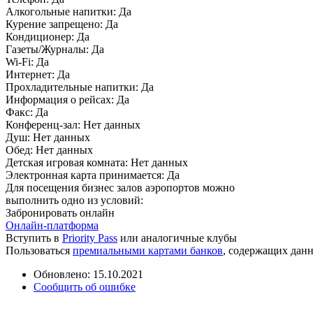
Алкогольные напитки:
Да
Курение запрещено:
Да
Кондиционер:
Да
Газеты/Журналы:
Да
Wi-Fi:
Да
Интернет:
Да
Прохладительные напитки:
Да
Информация о рейсах:
Да
Факс:
Да
Конференц-зал:
Нет данных
Душ:
Нет данных
Обед:
Нет данных
Детская игровая комната:
Нет данных
Электронная карта принимается:
Да
Для посещения бизнес залов аэропортов можно
выполнить одно из условий:
Забронировать онлайн
Онлайн-платформа
Вступить в
Priority Pass
или аналогичные клубы
Пользоваться
премиальными картами банков
, содержащих дан
Обновлено: 15.10.2021
Сообщить об ошибке