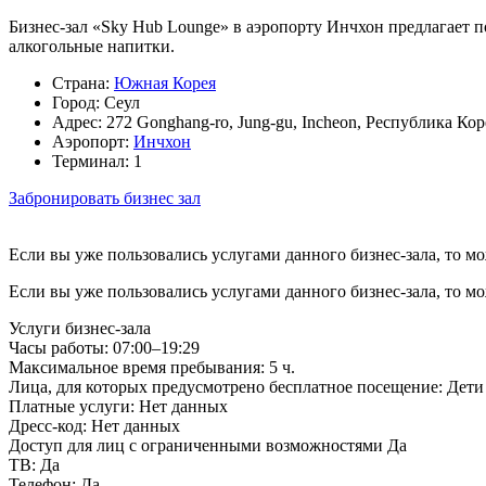
Бизнес-зал «Sky Hub Lounge» в аэропорту Инчхон предлагает п
алкогольные напитки.
Страна:
Южная Корея
Город:
Сеул
Адрес:
272 Gonghang-ro, Jung-gu, Incheon, Республика Кор
Аэропорт:
Инчхон
Терминал:
1
Забронировать бизнес зал
Если вы уже пользовались услугами данного бизнес-зала, то м
Если вы уже пользовались услугами данного бизнес-зала, то м
Услуги бизнес-зала
Часы работы:
07:00–19:29
Максимальное время пребывания:
5 ч.
Лица, для которых предусмотрено бесплатное посещение:
Дети 
Платные услуги:
Нет данных
Дресс-код:
Нет данных
Доступ для лиц с ограниченными возможностями
Да
ТВ:
Да
Телефон:
Да