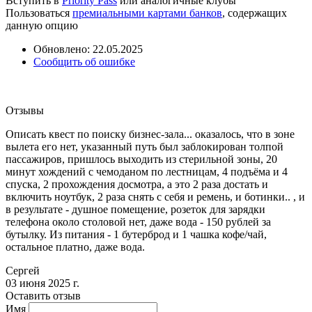
Вступить в
Priority Pass
или аналогичные клубы
Пользоваться
премиальными картами банков
, содержащих
данную опцию
Обновлено: 22.05.2025
Сообщить об ошибке
Отзывы
Описать квест по поиску бизнес-зала... оказалось, что в зоне
вылета его нет, указанный путь был заблокирован толпой
пассажиров, пришлось выходить из стерильной зоны, 20
минут хождений с чемоданом по лестницам, 4 подъёма и 4
спуска, 2 прохождения досмотра, а это 2 раза достать и
включить ноутбук, 2 раза снять с себя и ремень, и ботинки.. , и
в результате - душное помещение, розеток для зарядки
телефона около столовой нет, даже вода - 150 рублей за
бутылку. Из питания - 1 бутерброд и 1 чашка кофе/чай,
остальное платно, даже вода.
Сергей
03 июня 2025 г.
Оставить отзыв
Имя