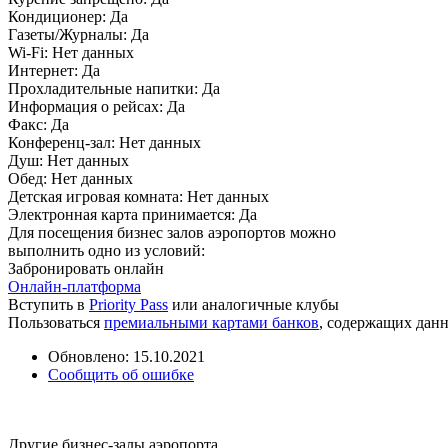
Кондиционер:
Да
Газеты/Журналы:
Да
Wi-Fi:
Нет данных
Интернет:
Да
Прохладительные напитки:
Да
Информация о рейсах:
Да
Факс:
Да
Конференц-зал:
Нет данных
Душ:
Нет данных
Обед:
Нет данных
Детская игровая комната:
Нет данных
Электронная карта принимается:
Да
Для посещения бизнес залов аэропортов можно
выполнить одно из условий:
Забронировать онлайн
Онлайн-платформа
Вступить в
Priority Pass
или аналогичные клубы
Пользоваться
премиальными картами банков
, содержащих дан
Обновлено: 15.10.2021
Сообщить об ошибке
Другие бизнес-залы аэропорта