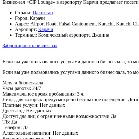
Бизнес-зал «CIP Lounge» в аэропорту Карачи предлагает посет
Страна:
Пакистан
Город:
Карачи
Адрес:
Airport Road, Faisal Cantonment, Karachi, Karachi Ci
Аэропорт:
Карачи
Терминал:
Комплексный аэропорта Джинна
Забронировать бизнес зал
Если вы уже пользовались услугами данного бизнес-зала, то м
Если вы уже пользовались услугами данного бизнес-зала, то м
Услуги бизнес-зала
Часы работы:
24/7
Максимальное время пребывания:
3 ч.
Лица, для которых предусмотрено бесплатное посещение:
Дети 
Платные услуги:
Нет данных
Дресс-код:
Нет данных
Доступ для лиц с ограниченными возможностями
Да
ТВ:
Да
Телефон:
Да
Алкогольные напитки:
Нет данных
Курение запрещено:
Да