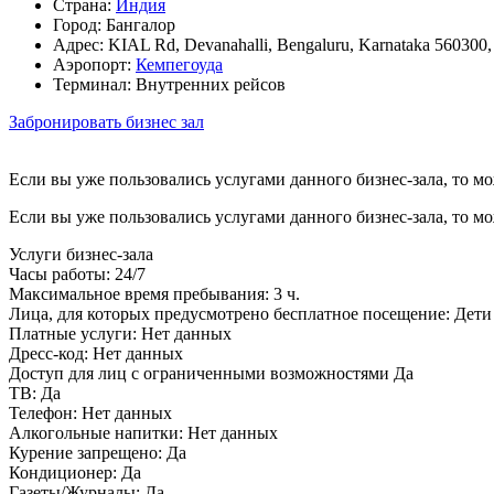
Страна:
Индия
Город:
Бангалор
Адрес:
KIAL Rd, Devanahalli, Bengaluru, Karnataka 560300
Аэропорт:
Кемпегоуда
Терминал:
Внутренних рейсов
Забронировать бизнес зал
Если вы уже пользовались услугами данного бизнес-зала, то м
Если вы уже пользовались услугами данного бизнес-зала, то м
Услуги бизнес-зала
Часы работы:
24/7
Максимальное время пребывания:
3 ч.
Лица, для которых предусмотрено бесплатное посещение:
Дети 
Платные услуги:
Нет данных
Дресс-код:
Нет данных
Доступ для лиц с ограниченными возможностями
Да
ТВ:
Да
Телефон:
Нет данных
Алкогольные напитки:
Нет данных
Курение запрещено:
Да
Кондиционер:
Да
Газеты/Журналы:
Да