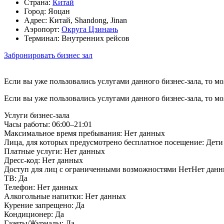
Страна:
Китай
Город:
Яоцан
Адрес:
Китай, Shandong, Jinan
Аэропорт:
Округа Цзинань
Терминал:
Внутренних рейсов
Забронировать бизнес зал
Если вы уже пользовались услугами данного бизнес-зала, то м
Если вы уже пользовались услугами данного бизнес-зала, то м
Услуги бизнес-зала
Часы работы:
06:00–21:01
Максимальное время пребывания:
Нет данных
Лица, для которых предусмотрено бесплатное посещение:
Дети 
Платные услуги:
Нет данных
Дресс-код:
Нет данных
Доступ для лиц с ограниченными возможностями
НетНет дан
ТВ:
Да
Телефон:
Нет данных
Алкогольные напитки:
Нет данных
Курение запрещено:
Да
Кондиционер:
Да
Газеты/Журналы:
Да