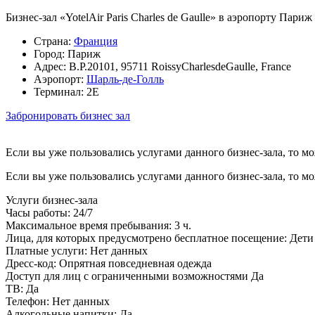
Бизнес-зал «YotelAir Paris Charles de Gaulle» в аэропорту Па
Страна:
Франция
Город:
Париж
Адрес:
B.P.20101, 95711 RoissyCharlesdeGaulle, France
Аэропорт:
Шарль-де-Голль
Терминал:
2E
Забронировать бизнес зал
Если вы уже пользовались услугами данного бизнес-зала, то м
Если вы уже пользовались услугами данного бизнес-зала, то м
Услуги бизнес-зала
Часы работы:
24/7
Максимальное время пребывания:
3 ч.
Лица, для которых предусмотрено бесплатное посещение:
Дети 
Платные услуги:
Нет данных
Дресс-код:
Опрятная повседневная одежда
Доступ для лиц с ограниченными возможностями
Да
ТВ:
Да
Телефон:
Нет данных
Алкогольные напитки:
Да