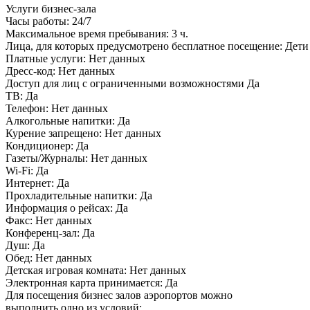
Услуги бизнес-зала
Часы работы:
24/7
Максимальное время пребывания:
3 ч.
Лица, для которых предусмотрено бесплатное посещение:
Дети 
Платные услуги:
Нет данных
Дресс-код:
Нет данных
Доступ для лиц с ограниченными возможностями
Да
ТВ:
Да
Телефон:
Нет данных
Алкогольные напитки:
Да
Курение запрещено:
Нет данных
Кондиционер:
Да
Газеты/Журналы:
Нет данных
Wi-Fi:
Да
Интернет:
Да
Прохладительные напитки:
Да
Информация о рейсах:
Да
Факс:
Нет данных
Конференц-зал:
Да
Душ:
Да
Обед:
Нет данных
Детская игровая комната:
Нет данных
Электронная карта принимается:
Да
Для посещения бизнес залов аэропортов можно
выполнить одно из условий: