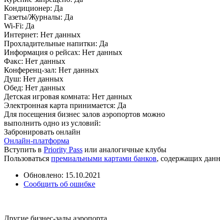
Кондиционер:
Да
Газеты/Журналы:
Да
Wi-Fi:
Да
Интернет:
Нет данных
Прохладительные напитки:
Да
Информация о рейсах:
Нет данных
Факс:
Нет данных
Конференц-зал:
Нет данных
Душ:
Нет данных
Обед:
Нет данных
Детская игровая комната:
Нет данных
Электронная карта принимается:
Да
Для посещения бизнес залов аэропортов можно
выполнить одно из условий:
Забронировать онлайн
Онлайн-платформа
Вступить в
Priority Pass
или аналогичные клубы
Пользоваться
премиальными картами банков
, содержащих дан
Обновлено: 15.10.2021
Сообщить об ошибке
Другие бизнес-залы аэропорта