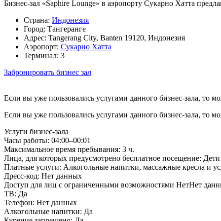
Бизнес-зал «Saphire Lounge» в аэропорту Сукарно Хатта предл
Страна:
Индонезия
Город:
Тангеранге
Адрес:
Tangerang City, Banten 19120, Индонезия
Аэропорт:
Сукарно Хатта
Терминал:
3
Забронировать бизнес зал
Если вы уже пользовались услугами данного бизнес-зала, то м
Если вы уже пользовались услугами данного бизнес-зала, то м
Услуги бизнес-зала
Часы работы:
04:00–00:01
Максимальное время пребывания:
3 ч.
Лица, для которых предусмотрено бесплатное посещение:
Дети 
Платные услуги:
Алкогольные напитки, массажные кресла и у
Дресс-код:
Нет данных
Доступ для лиц с ограниченными возможностями
НетНет дан
ТВ:
Да
Телефон:
Нет данных
Алкогольные напитки:
Да
Курение запрещено:
Да