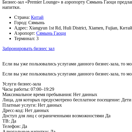
Бизнес-зал «Premier Lounge» в аэропорту Сямынь Гаоци предла
напитки.
Страна:
Китай
Город:
Сямынь
Адрес:
Xiangyun 1st Rd, Huli District, Xiamen, Fujian, Кита
Аэропорт:
Сямынь Гаоци
Терминал:
3
Забронировать бизнес зал
Если вы уже пользовались услугами данного бизнес-зала, то м
Если вы уже пользовались услугами данного бизнес-зала, то м
Услуги бизнес-зала
Часы работы:
07:00–19:29
Максимальное время пребывания:
Нет данных
Лица, для которых предусмотрено бесплатное посещение:
Дети 
Платные услуги:
Нет данных
Дресс-код:
Нет данных
Доступ для лиц с ограниченными возможностями
Да
ТВ:
Да
Телефон:
Да
Алкогольные напитки:
Да