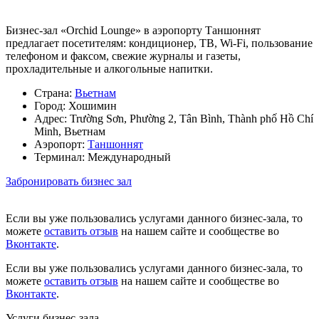
Бизнес-зал «Orchid Lounge» в аэропорту Таншоннят
предлагает посетителям: кондиционер, ТВ, Wi-Fi, пользование
телефоном и факсом, свежие журналы и газеты,
прохладительные и алкогольные напитки.
Страна:
Вьетнам
Город:
Хошимин
Адрес:
Trường Sơn, Phường 2, Tân Bình, Thành phố Hồ Chí
Minh, Вьетнам
Аэропорт:
Таншоннят
Терминал:
Международный
Забронировать бизнес зал
Если вы уже пользовались услугами данного бизнес-зала, то
можете
оставить отзыв
на нашем сайте и сообществе во
Вконтакте
.
Если вы уже пользовались услугами данного бизнес-зала, то
можете
оставить отзыв
на нашем сайте и сообществе во
Вконтакте
.
Услуги бизнес-зала