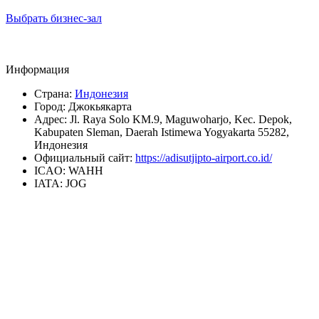
Выбрать бизнес-зал
Информация
Страна:
Индонезия
Город:
Джокьякарта
Адрес:
Jl. Raya Solo KM.9, Maguwoharjo, Kec. Depok,
Kabupaten Sleman, Daerah Istimewa Yogyakarta 55282,
Индонезия
Официальный сайт:
https://adisutjipto-airport.co.id/
ICAO:
WAHH
IATA:
JOG