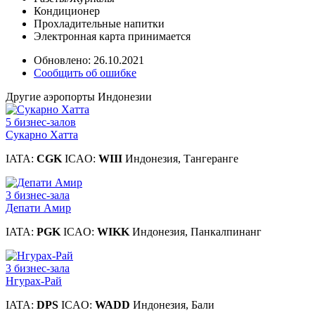
Кондиционер
Прохладительные напитки
Электронная карта принимается
Обновлено: 26.10.2021
Сообщить об ошибке
Другие аэропорты Индонезии
5 бизнес-залов
Сукарно Хатта
IATA:
CGK
ICAO:
WIII
Индонезия, Тангеранге
3 бизнес-зала
Депати Амир
IATA:
PGK
ICAO:
WIKK
Индонезия, Панкалпинанг
3 бизнес-зала
Нгурах-Рай
IATA:
DPS
ICAO:
WADD
Индонезия, Бали