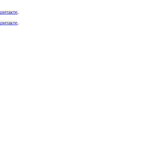
онтакте
.
онтакте
.