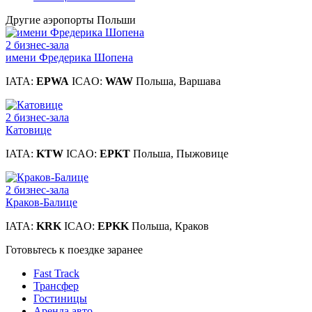
Другие аэропорты Польши
2 бизнес-зала
имени Фредерика Шопена
IATA:
EPWA
ICAO:
WAW
Польша, Варшава
2 бизнес-зала
Катовице
IATA:
KTW
ICAO:
EPKT
Польша, Пыжовице
2 бизнес-зала
Краков-Балице
IATA:
KRK
ICAO:
EPKK
Польша, Краков
Готовьтесь к поездке заранее
Fast Track
Трансфер
Гостиницы
Аренда авто