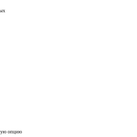
ных
ную опцию