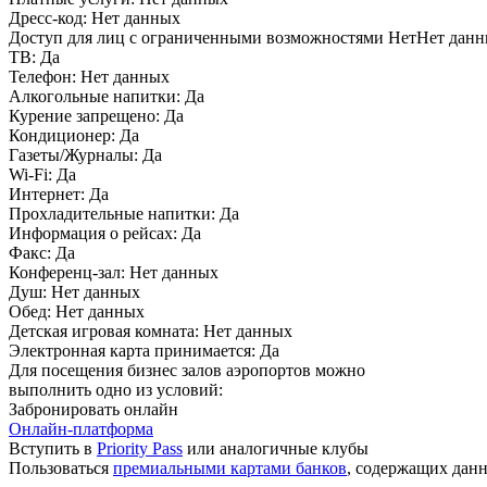
Дресс-код:
Нет данных
Доступ для лиц с ограниченными возможностями
НетНет дан
ТВ:
Да
Телефон:
Нет данных
Алкогольные напитки:
Да
Курение запрещено:
Да
Кондиционер:
Да
Газеты/Журналы:
Да
Wi-Fi:
Да
Интернет:
Да
Прохладительные напитки:
Да
Информация о рейсах:
Да
Факс:
Да
Конференц-зал:
Нет данных
Душ:
Нет данных
Обед:
Нет данных
Детская игровая комната:
Нет данных
Электронная карта принимается:
Да
Для посещения бизнес залов аэропортов можно
выполнить одно из условий:
Забронировать онлайн
Онлайн-платформа
Вступить в
Priority Pass
или аналогичные клубы
Пользоваться
премиальными картами банков
, содержащих дан