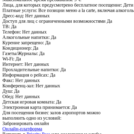
Лица, для которых предусмотрено бесплатное посещение:
Дети 
Платные услуги:
Все позиции меню a la carte, включая алкого
Дресс-код:
Нет данных
Доступ для лиц с ограниченными возможностями
Да
ТВ:
Да
Телефон:
Нет данных
Алкогольные напитки:
Да
Курение запрещено:
Да
Кондиционер:
Да
Газеты/Журналы:
Да
Wi-Fi:
Да
Интернет:
Нет данных
Прохладительные напитки:
Да
Информация о рейсах:
Да
Факс:
Нет данных
Конференц-зал:
Нет данных
Душ:
Да
Обед:
Нет данных
Детская игровая комната:
Да
Электронная карта принимается:
Да
Для посещения бизнес залов аэропортов можно
выполнить одно из условий:
Забронировать онлайн
Онлайн-платформа