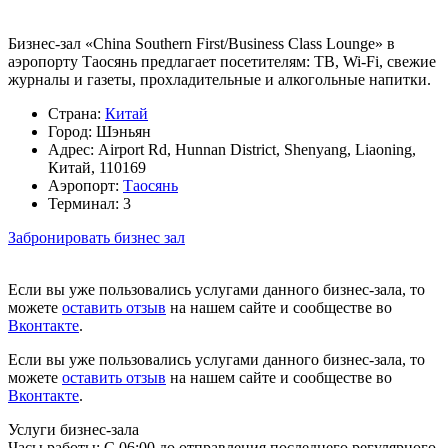
Бизнес-зал «China Southern First/Business Class Lounge» в
аэропорту Таосянь предлагает посетителям: ТВ, Wi-Fi, свежие
журналы и газеты, прохладительные и алкогольные напитки.
Страна:
Китай
Город:
Шэньян
Адрес:
Airport Rd, Hunnan District, Shenyang, Liaoning,
Китай, 110169
Аэропорт:
Таосянь
Терминал:
3
Забронировать бизнес зал
Если вы уже пользовались услугами данного бизнес-зала, то
можете
оставить отзыв
на нашем сайте и сообществе во
Вконтакте
.
Если вы уже пользовались услугами данного бизнес-зала, то
можете
оставить отзыв
на нашем сайте и сообществе во
Вконтакте
.
Услуги бизнес-зала
Часы работы:
С 06:00 до отправления последнего регулярного