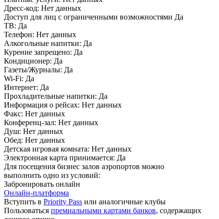
Дресс-код:
Нет данных
Доступ для лиц с ограниченными возможностями
Да
ТВ:
Да
Телефон:
Нет данных
Алкогольные напитки:
Да
Курение запрещено:
Да
Кондиционер:
Да
Газеты/Журналы:
Да
Wi-Fi:
Да
Интернет:
Да
Прохладительные напитки:
Да
Информация о рейсах:
Нет данных
Факс:
Нет данных
Конференц-зал:
Нет данных
Душ:
Нет данных
Обед:
Нет данных
Детская игровая комната:
Нет данных
Электронная карта принимается:
Да
Для посещения бизнес залов аэропортов можно
выполнить одно из условий:
Забронировать онлайн
Онлайн-платформа
Вступить в
Priority Pass
или аналогичные клубы
Пользоваться
премиальными картами банков
, содержащих