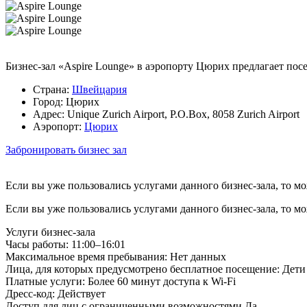
Бизнес-зал «Aspire Lounge» в аэропорту Цюрих предлагает пос
Страна:
Швейцария
Город:
Цюрих
Адрес:
Unique Zurich Airport, P.O.Box, 8058 Zurich Airport
Аэропорт:
Цюрих
Забронировать бизнес зал
Если вы уже пользовались услугами данного бизнес-зала, то м
Если вы уже пользовались услугами данного бизнес-зала, то м
Услуги бизнес-зала
Часы работы:
11:00–16:01
Максимальное время пребывания:
Нет данных
Лица, для которых предусмотрено бесплатное посещение:
Дети 
Платные услуги:
Более 60 минут доступа к Wi-Fi
Дресс-код:
Действует
Доступ для лиц с ограниченными возможностями
Да