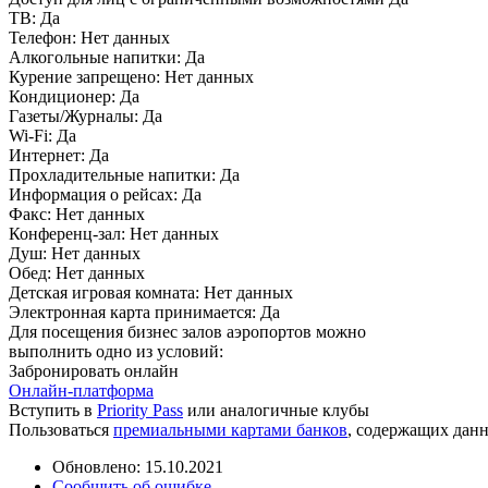
ТВ:
Да
Телефон:
Нет данных
Алкогольные напитки:
Да
Курение запрещено:
Нет данных
Кондиционер:
Да
Газеты/Журналы:
Да
Wi-Fi:
Да
Интернет:
Да
Прохладительные напитки:
Да
Информация о рейсах:
Да
Факс:
Нет данных
Конференц-зал:
Нет данных
Душ:
Нет данных
Обед:
Нет данных
Детская игровая комната:
Нет данных
Электронная карта принимается:
Да
Для посещения бизнес залов аэропортов можно
выполнить одно из условий:
Забронировать онлайн
Онлайн-платформа
Вступить в
Priority Pass
или аналогичные клубы
Пользоваться
премиальными картами банков
, содержащих дан
Обновлено: 15.10.2021
Сообщить об ошибке