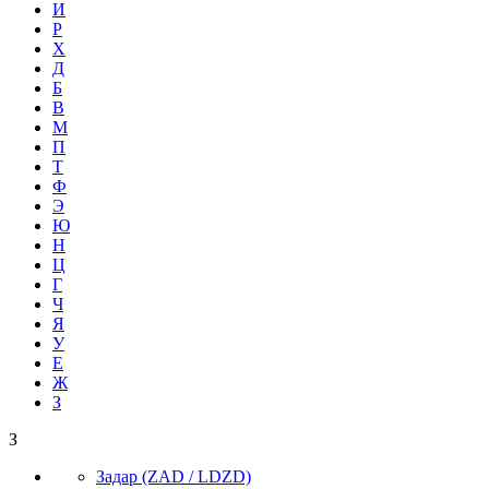
И
Р
Х
Д
Б
В
М
П
Т
Ф
Э
Ю
Н
Ц
Г
Ч
Я
У
Е
Ж
З
З
Задар
(ZAD / LDZD)