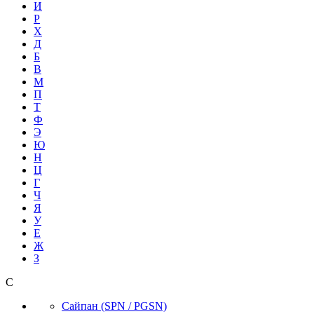
И
Р
Х
Д
Б
В
М
П
Т
Ф
Э
Ю
Н
Ц
Г
Ч
Я
У
Е
Ж
З
С
Сайпан
(SPN / PGSN)