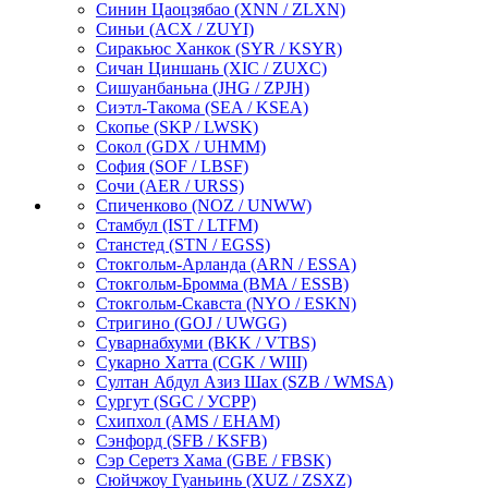
Синин Цаоцзябао
(XNN / ZLXN)
Синьи
(ACX / ZUYI)
Сиракьюс Ханкок
(SYR / KSYR)
Сичан Циншань
(XIC / ZUXC)
Сишуанбаньна
(JHG / ZPJH)
Сиэтл-Такома
(SEA / KSEA)
Скопье
(SKP / LWSK)
Сокол
(GDX / UHMM)
София
(SOF / LBSF)
Сочи
(AER / URSS)
Спиченково
(NOZ / UNWW)
Стамбул
(IST / LTFM)
Станстед
(STN / EGSS)
Стокгольм-Арланда
(ARN / ESSA)
Стокгольм-Бромма
(BMA / ESSB)
Стокгольм-Скавста
(NYO / ESKN)
Стригино
(GOJ / UWGG)
Суварнабхуми
(BKK / VTBS)
Сукарно Хатта
(CGK / WIII)
Султан Абдул Азиз Шах
(SZB / WMSA)
Сургут
(SGC / УСРР)
Схипхол
(AMS / EHAM)
Сэнфорд
(SFB / KSFB)
Сэр Серетз Хама
(GBE / FBSK)
Сюйчжоу Гуаньинь
(XUZ / ZSXZ)