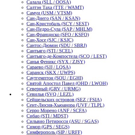
Салала
(SLL / OOSA)
Салтэн Таха
(TTE / WAMT)
Самуи
(USM / VTSM)
Сан-Диего
(SAN / KSAN)
Сан-Кристобаль
(SCY / SEST)
Сан-Педро-Сула
(SAP / MHLM)
Сан-Франциско
(SFO / KSFO)
Сан-Хосе
(SJC / KSJC)
Сантос-Дюмон
(SDU / SBRJ)
Сантьяго
(STI / SCEL)
Сантьяго-де-Компостела
(SCQ / LEST)
Санья Феникс
(SYX / ZJSY)
Сараево
(SJJ / LQSA)
Саранск
(SKX / UWPS)
Саутгемптон
(SOU / EGHI)
Святой Апостол Павел
(OHD / LWOH)
Северный
(GRV / URMG)
Севилья
(SVQ / LEZL)
Сейшельских островов
(SEZ / FSIA)
Сент-Люсия-Хьюанора
(UVF / TLPL)
Серро Морено
(ANF / SCFA)
Сибао
(STI / MDST)
Сильвио Петиросси
(ASU / SGAS)
Симор
(GPS / SEGS)
Симферополь
(SIP / URFF)