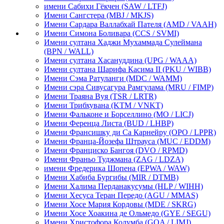
имени Сабихи Гёкчен
(SAW / LTFJ)
Имени Сангстера
(MBJ / MKJS)
Имени Сардара Валлабхай Пателя
(AMD / VAAH)
Имени Симона Боливара
(CCS / SVMI)
Имени султана Хаджи Мухаммада Сулеймана
(BPN / WALL)
Имени султана Хасануддина
(UPG / WAAA)
Имени султана Шарифа Касима II
(PKU / WIBB)
Имени Сэма Ратуланги
(MDC / WAMM)
Имени сэра Сивусагура Рамгулама
(MRU / FIMP)
Имени Траяна Вуя
(TSR / LRTR)
Имени Трибхувана
(KTM / VNKT)
Имени Фальконе и Борселлино
(MO / LICJ)
Имени Ференца Листа
(BUD / LHBP)
Имени Франсишку ди Са Карнейру
(OPO / LPPR)
Имени Франца-Йозефа Штрауса
(MUC / EDDM)
Имени Франциско Бангоя
(DVO / RPMD)
Имени Франьо Туджмана
(ZAG / LDZA)
имени Фредерика Шопена
(EPWA / WAW)
Имени Хабиба Бургибы
(MIR / DTMB)
Имени Халима Перданакусумы
(HLP / WIHH)
Имени Хесуса Теран Передо
(AGU / MMAS)
Имени Хосе Мария Кордовы
(MDE / SKRG)
Имени Хосе Хоакина де Ольмедо
(GYE / SEGU)
Имени Христофора Колумба
(GOA / LIMJ)