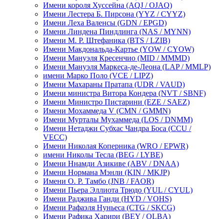
Имени короля Хуссейна
(AQJ / OJAQ)
Имени Лестера Б. Пирсона
(YYZ / CYYZ)
Имени Леха Валенсы
(GDN / EPGD)
Имени Линдена Пиндлинга
(NAS / MYNN)
Имени М. Р. Штефаника
(BTS / LZIB)
Имени Макдональда-Картье
(YOW / CYOW)
Имени Мануэля Кресенчио
(MID / MMMD)
Имени Мануэля Маркеса-де-Леона
(LAP / MMLP)
имени Марко Поло
(VCE / LIPZ)
Имени Махараны Пратапа
(UDR / VAUD)
Имени министра Витора Кондера
(NVT / SBNF)
Имени Министро Пистарини
(EZE / SAEZ)
Имени Мохаммеда V
(CMN / GMMN)
Имени Мурталы Мухаммеда
(LOS / DNMM)
Имени Нетаджи Субхас Чандра Боса
(CCU /
VECC)
Имени Николая Коперника
(WRO / EPWR)
имени Николы Тесла
(BEG / LYBE)
Имени Ннамди Азикиве
(ABV / DNAA)
Имени Нормана Мэнли
(KIN / MKJP)
Имени О. Р. Тамбо
(JNB / FAOR)
Имени Пьера Эллиота Трюдо
(YUL / CYUL)
Имени Раджива Ганди
(HYD / VOHS)
Имени Рафаэля Нуньеса
(CTG / SKCG)
Имени Рафика Харири
(BEY / OLBA)