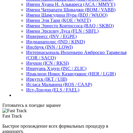
Имени Хуана Н. Альвареса
(ACA / MMYY)
Имени Чатрапати Шиваджи
(BOM / VABB)
Имени Шамсудина Нура
(BDJ / WAOO)
Имени Эля Тари
(KOE / WATT)
Имени Эрнесто Кортиссоса
(BAQ / SKBQ)
Имени Эрсилиу Луcа
(FLN / SBFL)
Инвернесс
(INV / EGPE)
Индианаполис
(IND / KIND)
Инсбрук
(INN / LOWI)
Интернасьональ Инхеньеро Амбросио Таравелья
(COR / SACO)
Инчхон
(ICN / RKSI)
Иньчуань Хэдун
(INC / ZLIC)
Ираклион Никос Казандзакис
(ΗΕR / LGIR)
Иркутск
(IKT / UIII)
Исласа Мальвина
(ROS / СААР)
Ист-Лондон
(ELS / FAEL)
Готовьтесь к поездке заранее
Fast Track
Быстрое прохождение всех формальных процедур в
аэропорту.