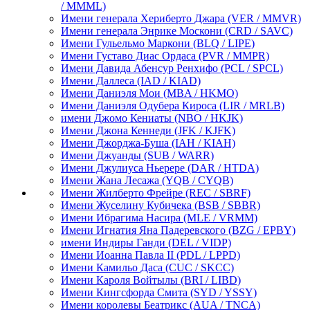
/ MMML)
Имени генерала Хериберто Джара
(VER / MMVR)
Имени генерала Энрике Москони
(CRD / SAVC)
Имени Гульельмо Маркони
(BLQ / LIPE)
Имени Густаво Диас Ордаса
(PVR / MMPR)
Имени Давида Абенсур Ренхифо
(PCL / SPCL)
Имени Даллеса
(IAD / KIAD)
Имени Даниэля Мои
(MBA / HKMO)
Имени Даниэля Одубера Кироса
(LIR / MRLB)
имени Джомо Кениаты
(NBO / HKJK)
Имени Джона Кеннеди
(JFK / KJFK)
Имени Джорджа-Буша
(IAH / KIAH)
Имени Джуанды
(SUB / WARR)
Имени Джулиуса Ньерере
(DAR / HTDA)
Имени Жана Лесажа
(YQB / CYQB)
Имени Жилберто Фрейре
(REC / SBRF)
Имени Жуселину Кубичека
(BSB / SBBR)
Имени Ибрагима Насира
(MLE / VRMM)
Имени Игнатия Яна Падеревского
(BZG / EPBY)
имени Индиры Ганди
(DEL / VIDP)
Имени Иоанна Павла II
(PDL / LPPD)
Имени Камильо Даса
(CUC / SKCC)
Имени Кароля Войтылы
(BRI / LIBD)
Имени Кингсфорда Смита
(SYD / YSSY)
Имени королевы Беатрикс
(AUA / TNCA)