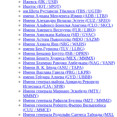
Ижевск
(IJK / USII)
Икитос
(IQT / SPQT)
им.Шота Руставели Тбилиси
(TBS / UGTB)
имени Аднана Мендереса Измир
(ADB / LTBJ)
Имени Алехандро Веласко Эстете
(CUZ / SPZO)
Имени Альфонсо Бонилья Арагона
(CLO / SKCL)
Имени Америго Веспуччи
(FLR / LIRQ)
Имени Амилкара Кабрала
(SID / GVAC)
Имени Астора Пьяццоллы
(MDQ / SAZM)
Имени Ахмада Яни
(SRG / WAHS)
имени Бен-Гуриона
(TLV / LLBG)
Имени Беназир Бхутто
(ISB / OPRN)
Имени Бенито Хуареса
(MEX / MMMX)
Имени Бхимрао Рамджи Амбедкара
(NAG / VANP)
Имени В. К. Бёрда
(ANU / TAPA)
Имени Вацлава Гавела
(PRG / LKPR)
имени Гейдара Алиева
(GYD / UBBB)
Имени генерал-майора Армандо Реворедо
Иглесиаса
(CJA / SPJR)
Имени генерала Мариано Эскобедо
(MTY /
MMMY)
Имени генерала Рафаэля Буелны
(MZT / MMMZ)
Имени генерала Роберто Фьерро Вильялобоса
(CUU / MMCE)
Имени генерала Родольфо Санчеса Табоады
(MXL