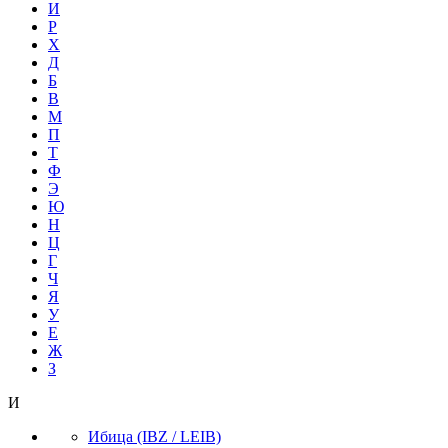
И
Р
Х
Д
Б
В
М
П
Т
Ф
Э
Ю
Н
Ц
Г
Ч
Я
У
Е
Ж
З
И
Ибица
(IBZ / LEIB)